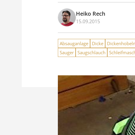
Heiko Rech
15.09.2015
Absauganlage
Dicke
Dickenhobel
Sauger
Saugschlauch
Schleifmasc