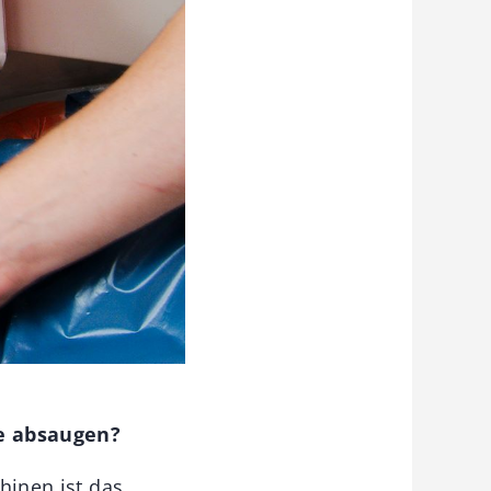
e absaugen?
hinen ist das