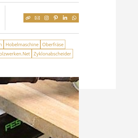
h
Hobelmaschine
Oberfräse
lzwerken.Net
Zyklonabscheider