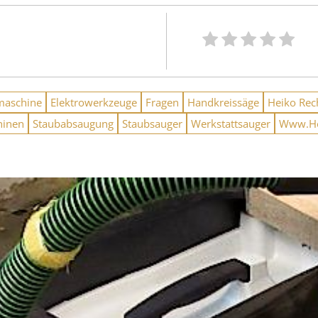
maschine
Elektrowerkzeuge
Fragen
Handkreissäge
Heiko Rec
hinen
Staubabsaugung
Staubsauger
Werkstattsauger
Www.Ho