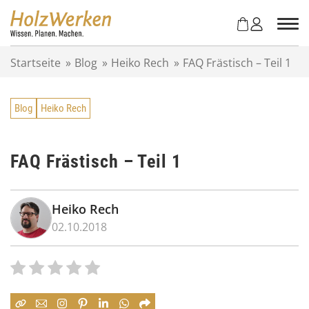
Z
u
m
I
Startseite
»
Blog
»
Heiko Rech
»
FAQ Frästisch – Teil 1
n
h
a
Blog
Heiko Rech
l
t
s
p
FAQ Frästisch – Teil 1
r
i
n
Heiko Rech
g
02.10.2018
e
n