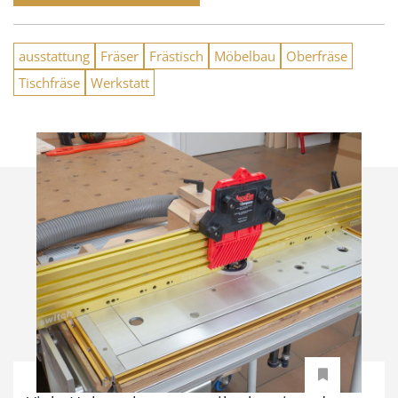
ausstattung
Fräser
Frästisch
Möbelbau
Oberfräse
Tischfräse
Werkstatt