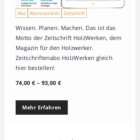
Abo
Abonnements
Zeitschrift
Wissen. Planen. Machen. Das ist das
Motto der Zeitschrift HolzWerken, dem
Magazin für den Holzwerker.
Zeitschriftenabo HolzWerken gleich
hier bestellen!
P
74,00
€
–
93,00
€
r
e
Mehr Erfahren
i
s
s