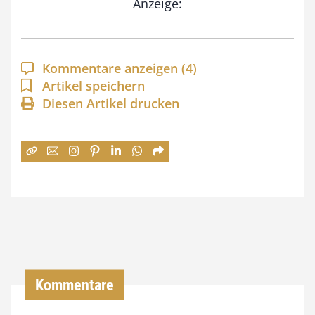
Anzeige:
p
a
n
Kommentare anzeigen
(4)
n
Artikel speichern
e
Diesen Artikel drucken
:
7
4
,
0
0
€
Kommentare
b