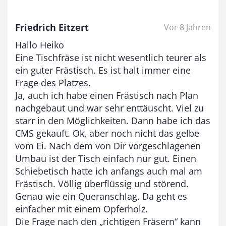
i
s
Friedrich Eitzert
Vor 8 Jahren
9
Hallo Heiko
3
Eine Tischfräse ist nicht wesentlich teurer als
,
ein guter Frästisch. Es ist halt immer eine
Frage des Platzes.
0
Ja, auch ich habe einen Frästisch nach Plan
0
nachgebaut und war sehr enttäuscht. Viel zu
starr in den Möglichkeiten. Dann habe ich das
CMS gekauft. Ok, aber noch nicht das gelbe
€
vom Ei. Nach dem von Dir vorgeschlagenen
Umbau ist der Tisch einfach nur gut. Einen
Schiebetisch hatte ich anfangs auch mal am
Frästisch. Völlig überflüssig und störend.
Genau wie ein Queranschlag. Da geht es
einfacher mit einem Opferholz.
Die Frage nach den „richtigen Fräsern“ kann