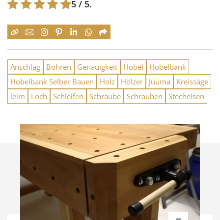
5
/ 5.
Anschlag
Bohren
Genauigkeit
Hobel
Hobelbank
Hobelbank Selber Bauen
Holz
Hölzer
Juuma
Kreissäge
leim
Loch
Schleifen
Schraube
Schrauben
Stecheisen