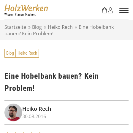
Z
u
m
I
Startseite
»
Blog
»
Heiko Rech
»
Eine Hobelbank
n
bauen? Kein Problem!
h
a
l
Blog
Heiko Rech
t
s
p
r
Eine Hobelbank bauen? Kein
i
Problem!
n
g
e
n
Heiko Rech
30.08.2016