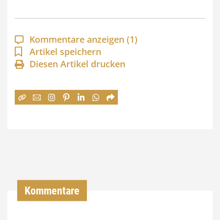
s
p
a
Kommentare anzeigen
(1)
n
Artikel speichern
Diesen Artikel drucken
n
e
:
7
4
,
0
0
Kommentare
€