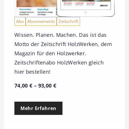
Abo
Abonnements
Zeitschrift
Wissen. Planen. Machen. Das ist das
Motto der Zeitschrift HolzWerken, dem
Magazin für den Holzwerker.
Zeitschriftenabo HolzWerken gleich
hier bestellen!
P
74,00
€
–
93,00
€
r
e
Mehr Erfahren
i
s