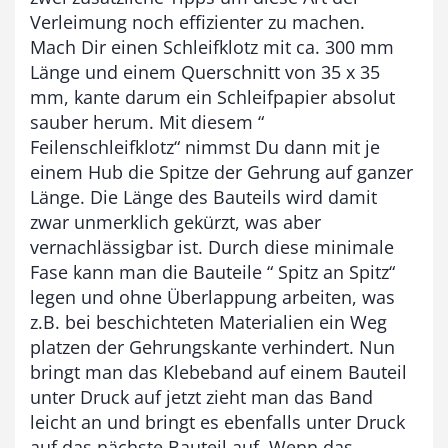
9
Verleimung noch effizienter zu machen.
3
Mach Dir einen Schleifklotz mit ca. 300 mm
,
Länge und einem Querschnitt von 35 x 35
mm, kante darum ein Schleifpapier absolut
0
sauber herum. Mit diesem “
0
Feilenschleifklotz“ nimmst Du dann mit je
einem Hub die Spitze der Gehrung auf ganzer
€
Länge. Die Länge des Bauteils wird damit
zwar unmerklich gekürzt, was aber
vernachlässigbar ist. Durch diese minimale
Fase kann man die Bauteile “ Spitz an Spitz“
legen und ohne Überlappung arbeiten, was
z.B. bei beschichteten Materialien ein Weg
platzen der Gehrungskante verhindert. Nun
bringt man das Klebeband auf einem Bauteil
unter Druck auf jetzt zieht man das Band
leicht an und bringt es ebenfalls unter Druck
auf das nächste Bauteil auf. Wenn das