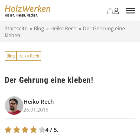
Z
u
m
I
Startseite
»
Blog
»
Heiko Rech
»
Der Gehrung eine
n
kleben!
h
a
l
Blog
Heiko Rech
t
s
p
r
Der Gehrung eine kleben!
i
n
g
Heiko Rech
e
26.01.2016
n
4
/ 5.