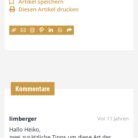
n
Artikel speichern
Diesen Artikel drucken
n
e
:
7
4
,
0
0
Kommentare
€
b
limberger
Vor 11 Jahren
i
Hallo Heiko,
s
zwei zusätzliche Tipps um diese Art der