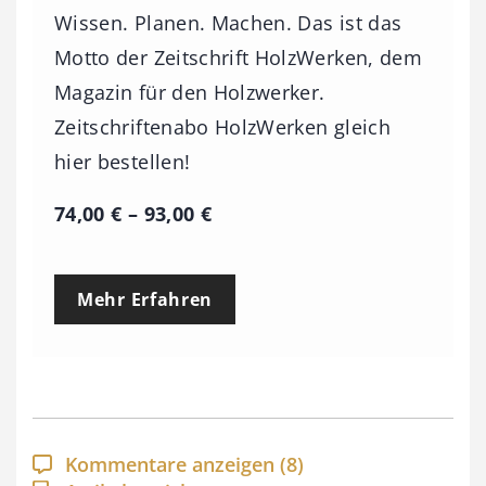
Wissen. Planen. Machen. Das ist das
Motto der Zeitschrift HolzWerken, dem
Magazin für den Holzwerker.
Zeitschriftenabo HolzWerken gleich
hier bestellen!
P
74,00
€
–
93,00
€
r
e
Mehr Erfahren
i
s
s
p
a
Kommentare anzeigen
(8)