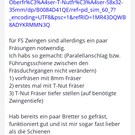
Oberfr%C3%A4ser-T-Nutfr%C3%A4ser-S8x32-
€
35mm/dp/B0084D41QE/ref=pd_sim_60_7?
_encoding=UTF8&psc=1&refRID=1MR43DQWB
8ADYKRMMN3Q
für FS Zwingen sind allerdings ein paar
Fräsungen notwendig.
Ich habs so gemacht: (Paralellanschlag bzw.
Führungsschiene zwischen den
Fräsduchrgängen nicht verändern)
1) vorfräsen mit 8mm Fräser
2) erstes mal mit T-Nut Fräser
3) T-Nut Fräser tiefer stellen (auf benötigte
Zwingentiefe)
Hab bereits ein paar Bretter so gefräst,
funktioniert gut und ist mir sogar fast lieber
als die Schienen