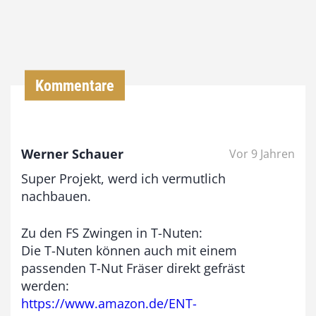
,
0
0
Kommentare
€
b
Werner Schauer
Vor 9 Jahren
i
Super Projekt, werd ich vermutlich
s
nachbauen.
9
3
Zu den FS Zwingen in T-Nuten:
,
Die T-Nuten können auch mit einem
passenden T-Nut Fräser direkt gefräst
0
werden:
0
https://www.amazon.de/ENT-