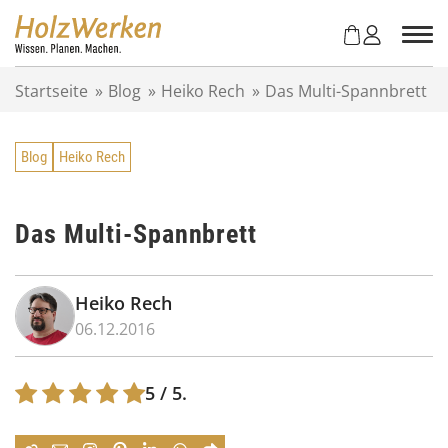
Z
u
m
I
Startseite
»
Blog
»
Heiko Rech
»
Das Multi-Spannbrett
n
h
a
Blog
Heiko Rech
l
t
s
p
Das Multi-Spannbrett
r
i
n
Heiko Rech
g
06.12.2016
e
n
5
/ 5.