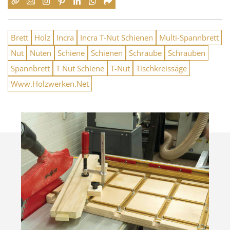
Brett
Holz
Incra
Incra T-Nut Schienen
Multi-Spannbrett
Nut
Nuten
Schiene
Schienen
Schraube
Schrauben
Spannbrett
T Nut Schiene
T-Nut
Tischkreissäge
Www.Holzwerken.Net