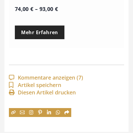
P
74,00
€
–
93,00
€
r
e
Mehr Erfahren
i
s
s
p
a
Kommentare anzeigen
(7)
n
Artikel speichern
Diesen Artikel drucken
n
e
:
7
4