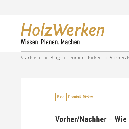
Z
u
m
I
n
h
a
l
t
Startseite
»
Blog
»
Dominik Ricker
»
Vorher/N
s
p
r
i
n
g
Blog
Dominik Ricker
e
n
Vorher/Nachher – Wie 