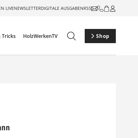
N LIVE
NEWSLETTER
DIGITALE AUSGABEN
RSS
 Tricks
HolzWerkenTV
Shop
ann