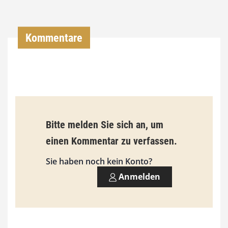
0
0
Kommentare
€
b
i
s
9
Bitte melden Sie sich an, um
3
einen Kommentar zu verfassen.
,
Sie haben noch kein Konto?
0
Anmelden
0
€