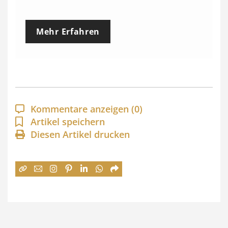
r
e
Mehr Erfahren
i
s
s
p
a
Kommentare anzeigen
(0)
n
Artikel speichern
Diesen Artikel drucken
n
e
:
7
4
,