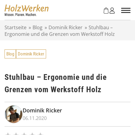
Z
u
m
I
Startseite
»
Blog
»
Dominik Ricker
»
Stuhlbau –
n
Ergonomie und die Grenzen vom Werkstoff Holz
h
a
l
Blog
Dominik Ricker
t
s
p
r
Stuhlbau – Ergonomie und die
i
Grenzen vom Werkstoff Holz
n
g
e
n
Dominik Ricker
06.11.2020