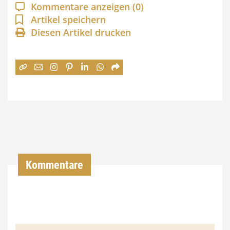
a
Kommentare anzeigen
(0)
n
Artikel speichern
Diesen Artikel drucken
n
e
:
7
4
,
0
0
Kommentare
€
b
i