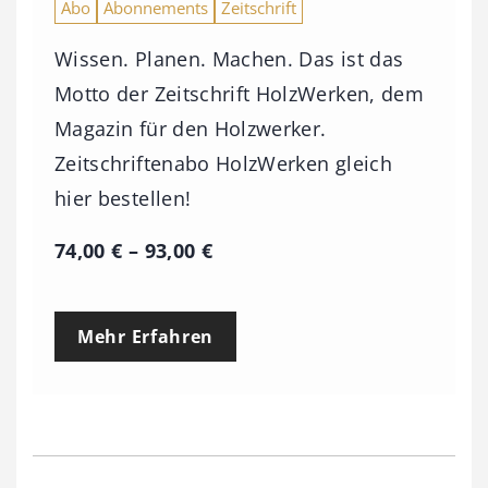
Abo
Abonnements
Zeitschrift
Wissen. Planen. Machen. Das ist das
Motto der Zeitschrift HolzWerken, dem
Magazin für den Holzwerker.
Zeitschriftenabo HolzWerken gleich
hier bestellen!
P
74,00
€
–
93,00
€
r
e
Mehr Erfahren
i
s
s
p