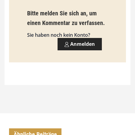
s
9
Bitte melden Sie sich an, um
3
einen Kommentar zu verfassen.
,
Sie haben noch kein Konto?
0
Anmelden
0
€
Ähnliche Beiträge