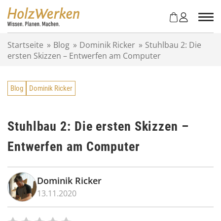
Z
u
m
I
Startseite
»
Blog
»
Dominik Ricker
»
Stuhlbau 2: Die
n
ersten Skizzen – Entwerfen am Computer
h
a
l
Blog
Dominik Ricker
t
s
p
r
Stuhlbau 2: Die ersten Skizzen –
i
Entwerfen am Computer
n
g
e
n
Dominik Ricker
13.11.2020