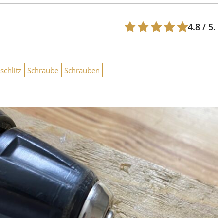
4.8
/ 5.
schlitz
Schraube
Schrauben