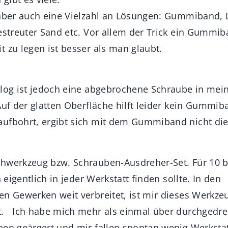
 aber auch eine Vielzahl an Lösungen: Gummiband, L
gestreuter Sand etc. Vor allem der Trick ein Gummi
 zu legen ist besser als man glaubt.
Blog ist jedoch eine abgebrochene Schraube in me
 Auf der glatten Oberfläche hilft leider kein Gumm
aufbohrt, ergibt sich mit dem Gummiband nicht di
hwerkzeug bzw. Schrauben-Ausdreher-Set. Für 10 b
h eigentlich in jeder Werkstatt finden sollte. In den
en Gewerken weit verbreitet, ist mir dieses Werkzeu
t. Ich habe mich mehr als einmal über durchgedre
ben geärgert und mir fallen spontan wenig Werksta