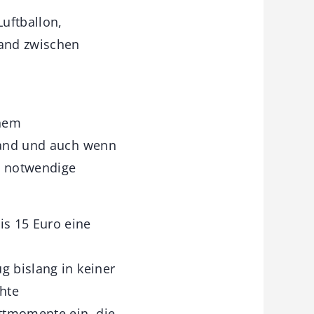
uftballon,
band zwischen
inem
iband und auch wenn
e notwendige
is 15 Euro eine
g bislang in keiner
hte
ttmomente ein, die