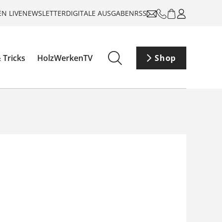
N LIVE
NEWSLETTER
DIGITALE AUSGABEN
RSS
 Tricks
HolzWerkenTV
Shop