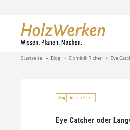
Z
u
m
I
n
h
a
l
t
Startseite
»
Blog
»
Dominik Ricker
»
Eye Catc
s
p
r
i
n
g
Blog
Dominik Ricker
e
n
Eye Catcher oder Lang