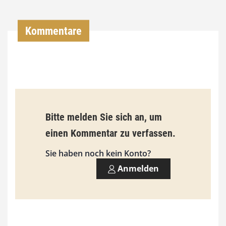
0
0
Kommentare
€
b
i
s
9
Bitte melden Sie sich an, um
3
einen Kommentar zu verfassen.
,
Sie haben noch kein Konto?
0
Anmelden
0
€