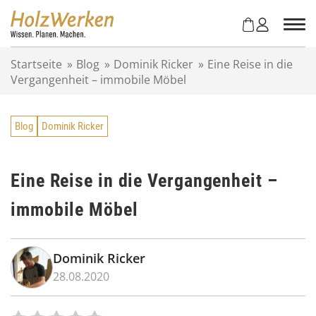
Z
u
m
I
Startseite
»
Blog
»
Dominik Ricker
»
Eine Reise in die
n
Vergangenheit – immobile Möbel
h
a
l
Blog
Dominik Ricker
t
s
p
r
Eine Reise in die Vergangenheit –
i
immobile Möbel
n
g
e
n
Dominik Ricker
28.08.2020