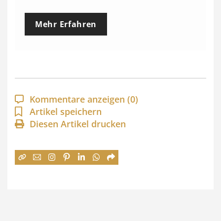
r
e
Mehr Erfahren
i
s
s
p
a
Kommentare anzeigen
(0)
n
Artikel speichern
Diesen Artikel drucken
n
e
:
7
4
,