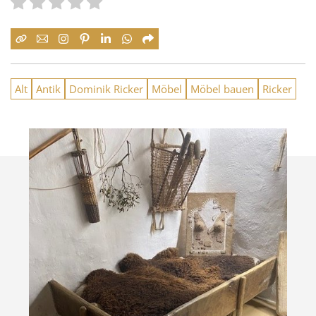
Alt
Antik
Dominik Ricker
Möbel
Möbel bauen
Ricker