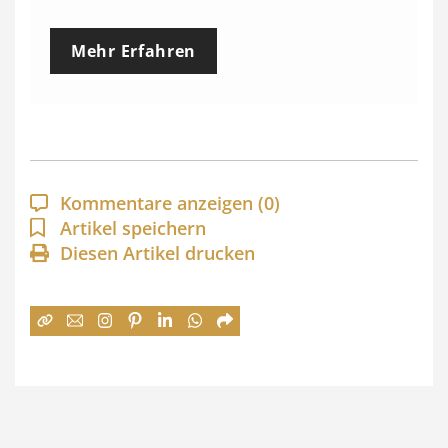
r
e
Mehr Erfahren
i
s
s
p
a
Kommentare anzeigen
(0)
n
Artikel speichern
Diesen Artikel drucken
n
e
:
7
4
,