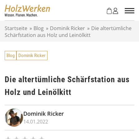
Z
u
m
I
Startseite
»
Blog
»
Dominik Ricker
»
Die altertümliche
n
Schärfstation aus Holz und Leinölkitt
h
a
l
Blog
Dominik Ricker
t
s
p
r
Die altertümliche Schärfstation aus
i
Holz und Leinölkitt
n
g
e
n
Dominik Ricker
14.01.2022