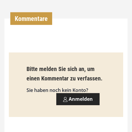
0
0
Kommentare
€
b
i
s
9
Bitte melden Sie sich an, um
3
einen Kommentar zu verfassen.
,
Sie haben noch kein Konto?
0
Anmelden
0
€