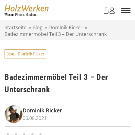
Z
u
m
I
Startseite
»
Blog
»
Dominik Ricker
»
n
Badezimmermöbel Teil 3 – Der Unterschrank
h
a
l
Blog
Dominik Ricker
t
s
p
r
Badezimmermöbel Teil 3 – Der
i
Unterschrank
n
g
e
n
Dominik Ricker
06.08.2021