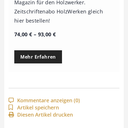
Magazin für den Holzwerker.
Zeitschriftenabo HolzWerken gleich
hier bestellen!
P
74,00
€
–
93,00
€
r
e
Mehr Erfahren
i
s
s
p
a
Kommentare anzeigen
(0)
n
Artikel speichern
Diesen Artikel drucken
n
e