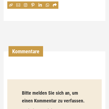
:
7
4
,
0
0
Kommentare
€
b
i
s
9
Bitte melden Sie sich an, um
3
einen Kommentar zu verfassen.
,