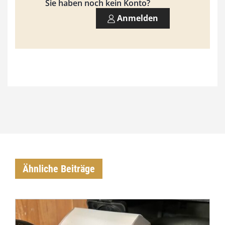
Sie haben noch kein Konto?
0
Anmelden
0
€
Ähnliche Beiträge