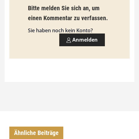
9
Bitte melden Sie sich an, um
3
einen Kommentar zu verfassen.
,
Sie haben noch kein Konto?
0
Anmelden
0
€
Ähnliche Beiträge