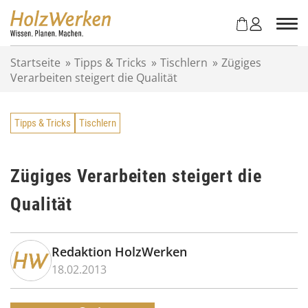
Z
u
m
I
Startseite
»
Tipps & Tricks
»
Tischlern
»
Zügiges
n
Verarbeiten steigert die Qualität
h
a
l
Tipps & Tricks
Tischlern
t
s
p
r
Zügiges Verarbeiten steigert die
i
Qualität
n
g
e
n
Redaktion HolzWerken
18.02.2013