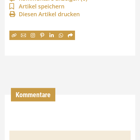
n
Artikel speichern
Diesen Artikel drucken
n
e
:
7
4
,
0
0
Kommentare
€
b
i
s