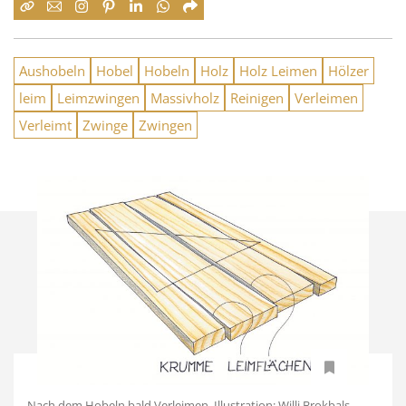
Aushobeln
Hobel
Hobeln
Holz
Holz Leimen
Hölzer
leim
Leimzwingen
Massivholz
Reinigen
Verleimen
Verleimt
Zwinge
Zwingen
Nach dem Hobeln bald Verleimen. Illustration: Willi Brokbals