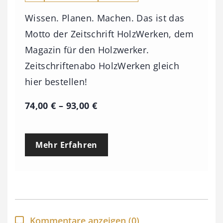
Wissen. Planen. Machen. Das ist das
Motto der Zeitschrift HolzWerken, dem
Magazin für den Holzwerker.
Zeitschriftenabo HolzWerken gleich
hier bestellen!
P
74,00
€
–
93,00
€
r
e
Mehr Erfahren
i
s
s
p
a
Kommentare anzeigen
(0)