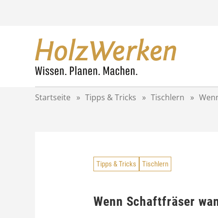
Z
u
m
I
n
h
a
l
t
Startseite
»
Tipps & Tricks
»
Tischlern
»
Wenn
s
p
r
i
n
g
Tipps & Tricks
Tischlern
e
n
Wenn Schaftfräser wa