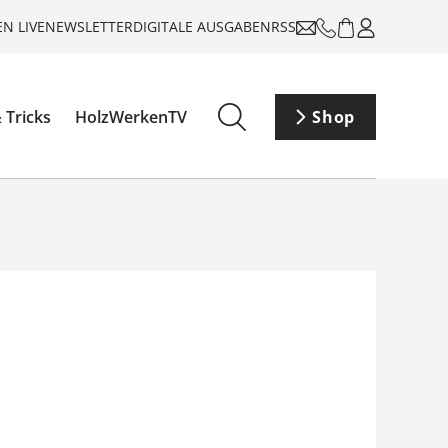
N LIVE
NEWSLETTER
DIGITALE AUSGABEN
RSS
 Tricks
HolzWerkenTV
Shop