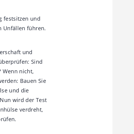
g festsitzen und
n Unfällen führen.
serschaft und
überprüfen: Sind
? Wenn nicht,
werden: Bauen Sie
lse und die
 Nun wird der Test
nnhülse verdreht,
rüfen.