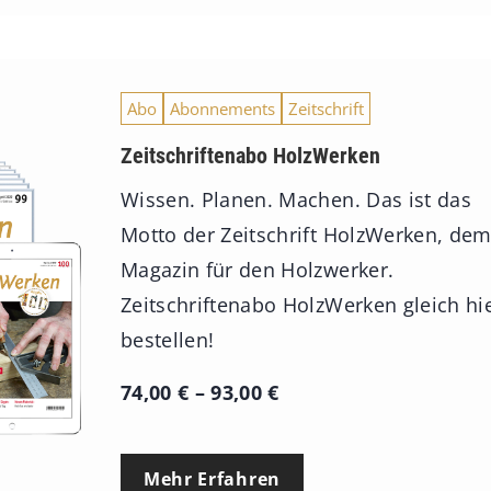
Abo
Abonnements
Zeitschrift
Zeitschriftenabo HolzWerken
Wissen. Planen. Machen. Das ist das
Motto der Zeitschrift HolzWerken, de
Magazin für den Holzwerker.
Zeitschriftenabo HolzWerken gleich hi
bestellen!
P
74,00
€
–
93,00
€
r
e
Mehr Erfahren