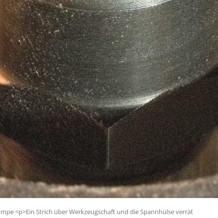
umpe <p>Ein Strich über Werkzeugschaft und die Spannhülse verrät