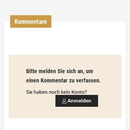
0
0
Kommentare
€
b
i
s
9
Bitte melden Sie sich an, um
3
einen Kommentar zu verfassen.
,
Sie haben noch kein Konto?
0
Anmelden
0
€