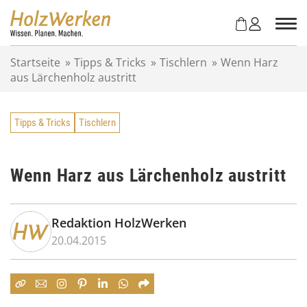
Z
u
m
I
Startseite
»
Tipps & Tricks
»
Tischlern
»
Wenn Harz
n
aus Lärchenholz austritt
h
a
l
Tipps & Tricks
Tischlern
t
s
p
r
Wenn Harz aus Lärchenholz austritt
i
n
g
Redaktion HolzWerken
e
20.04.2015
n