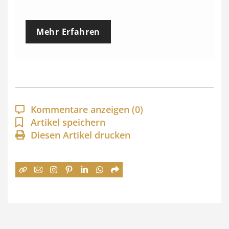
r
e
Mehr Erfahren
i
s
s
p
a
Kommentare anzeigen
(0)
n
Artikel speichern
Diesen Artikel drucken
n
e
:
7
4
,