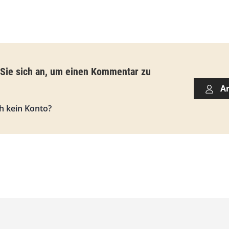
i
s
9
3
,
 Sie sich an, um einen Kommentar zu
0
A
0
h kein Konto?
€