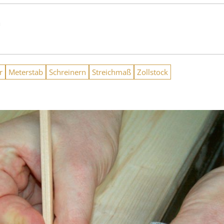
n
r
Meterstab
Schreinern
Streichmaß
Zollstock