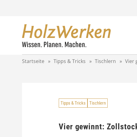
Z
u
m
I
n
h
a
l
t
Startseite
»
Tipps & Tricks
»
Tischlern
»
Vier 
s
p
r
i
n
g
Tipps & Tricks
Tischlern
e
n
Vier gewinnt: Zollstoc