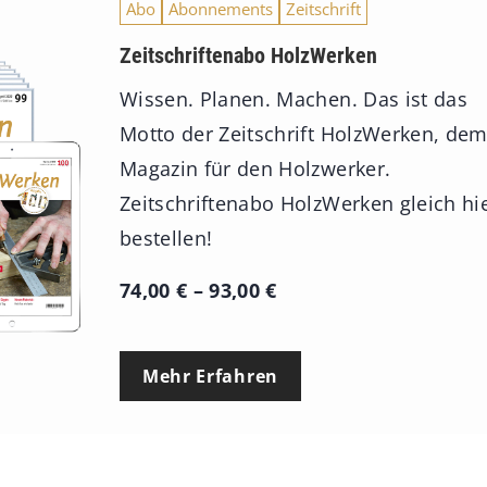
Abo
Abonnements
Zeitschrift
Zeitschriftenabo HolzWerken
Wissen. Planen. Machen. Das ist das
Motto der Zeitschrift HolzWerken, de
Magazin für den Holzwerker.
Zeitschriftenabo HolzWerken gleich hi
bestellen!
P
74,00
€
–
93,00
€
r
e
Mehr Erfahren
i
s
s