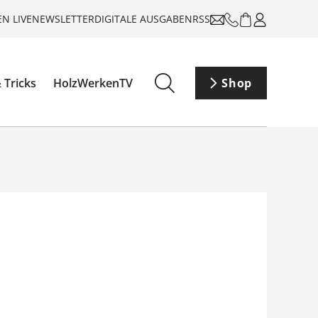
N LIVE
NEWSLETTER
DIGITALE AUSGABEN
RSS
 Tricks
HolzWerkenTV
Shop