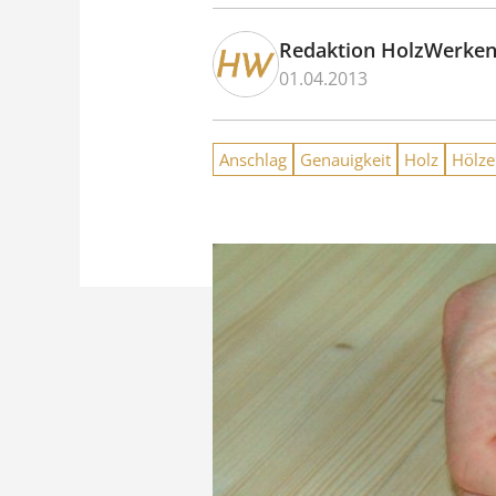
Redaktion HolzWerke
01.04.2013
Anschlag
Genauigkeit
Holz
Hölze