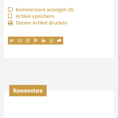
a
Kommentare anzeigen
(0)
n
Artikel speichern
Diesen Artikel drucken
n
e
:
7
4
,
0
0
Kommentare
€
b
i