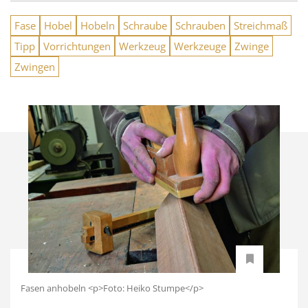
Fase
Hobel
Hobeln
Schraube
Schrauben
Streichmaß
Tipp
Vorrichtungen
Werkzeug
Werkzeuge
Zwinge
Zwingen
Fasen anhobeln <p>Foto: Heiko Stumpe</p>