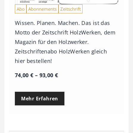
Abo
Abonnements
Zeitschrift
Wissen. Planen. Machen. Das ist das
Motto der Zeitschrift HolzWerken, dem
Magazin für den Holzwerker.
Zeitschriftenabo HolzWerken gleich
hier bestellen!
P
74,00
€
–
93,00
€
r
e
Mehr Erfahren
i
s
s
p