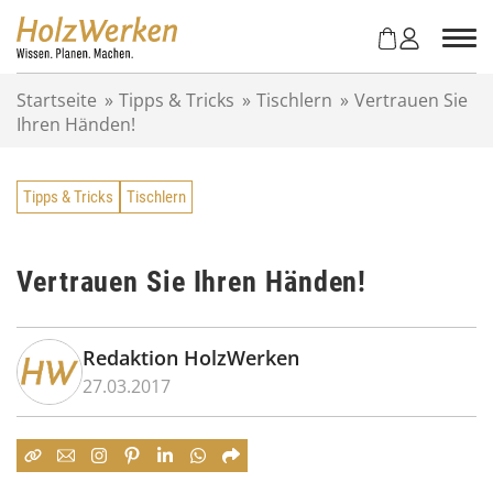
Z
u
m
I
Startseite
»
Tipps & Tricks
»
Tischlern
»
Vertrauen Sie
n
Ihren Händen!
h
a
l
Tipps & Tricks
Tischlern
t
s
p
r
Vertrauen Sie Ihren Händen!
i
n
g
Redaktion HolzWerken
e
27.03.2017
n