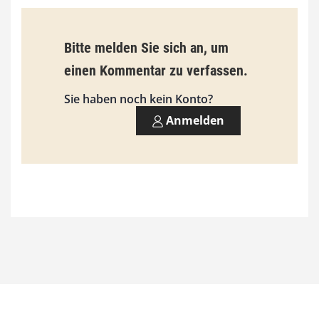
s
9
Bitte melden Sie sich an, um
3
einen Kommentar zu verfassen.
,
Sie haben noch kein Konto?
0
Anmelden
0
€