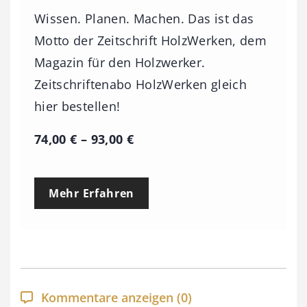
Wissen. Planen. Machen. Das ist das
Motto der Zeitschrift HolzWerken, dem
Magazin für den Holzwerker.
Zeitschriftenabo HolzWerken gleich
hier bestellen!
P
74,00
€
–
93,00
€
r
e
Mehr Erfahren
i
s
s
p
a
Kommentare anzeigen
(0)