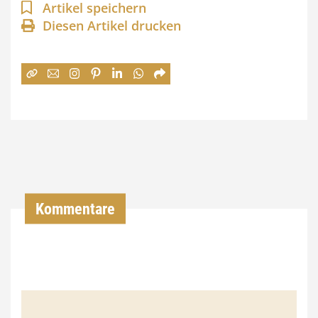
n
Artikel speichern
Diesen Artikel drucken
n
e
:
7
4
,
0
0
Kommentare
€
b
i
s