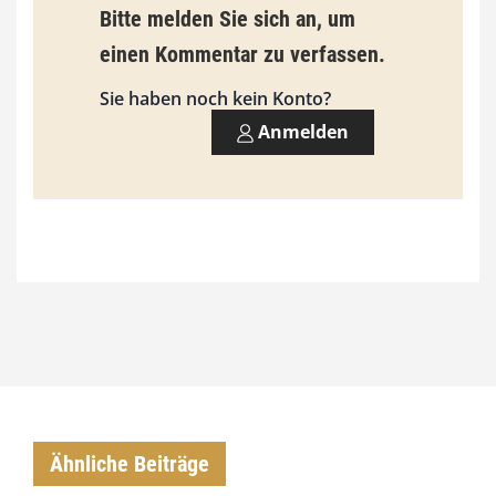
9
Bitte melden Sie sich an, um
3
einen Kommentar zu verfassen.
,
Sie haben noch kein Konto?
0
Anmelden
0
€
Ähnliche Beiträge