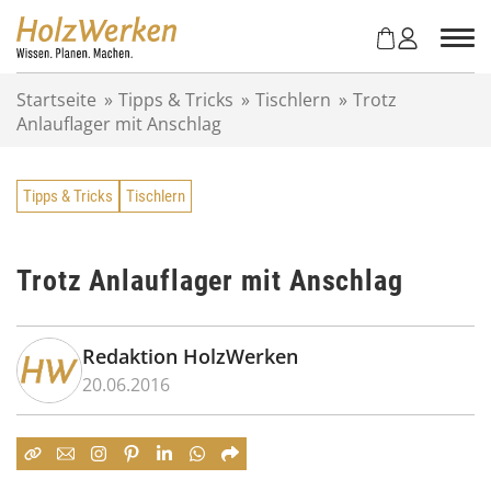
Z
u
m
I
Startseite
»
Tipps & Tricks
»
Tischlern
»
Trotz
n
Anlauflager mit Anschlag
h
a
l
Tipps & Tricks
Tischlern
t
s
p
r
Trotz Anlauflager mit Anschlag
i
n
g
Redaktion HolzWerken
e
20.06.2016
n