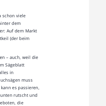
a schon viele
hinter dem
ter: Auf dem Markt
keil (der beim
n – auch, weil die
em Sägeblatt
lles in
Tauchsägen muss
 kann es passieren,
 unten rutscht und
eboten, die