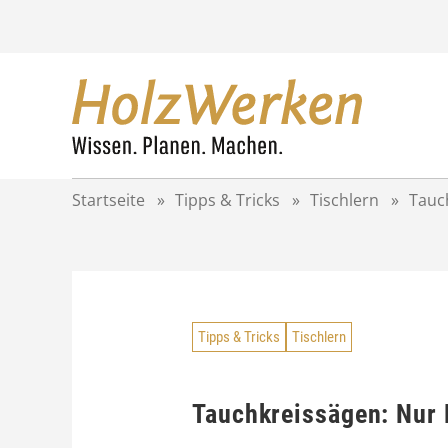
Z
u
m
I
n
h
a
l
t
Startseite
»
Tipps & Tricks
»
Tischlern
»
Tauch
s
p
r
i
n
g
Tipps & Tricks
Tischlern
e
n
Tauchkreissägen: Nur 