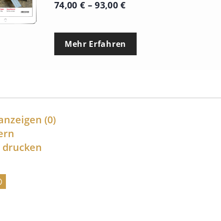
P
74,00
€
–
93,00
€
r
e
Mehr Erfahren
i
s
s
p
a
anzeigen
(0)
n
ern
l drucken
n
e
:
7
4