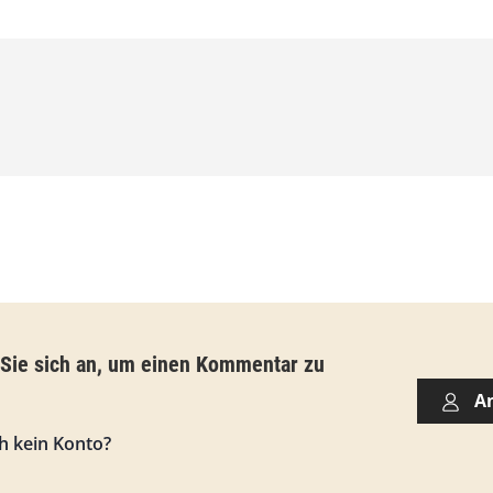
,
0
0
€
b
i
s
9
3
,
 Sie sich an, um einen Kommentar zu
0
A
0
h kein Konto?