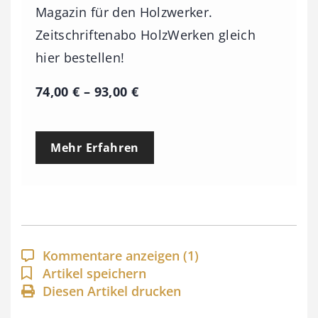
Magazin für den Holzwerker.
Zeitschriftenabo HolzWerken gleich
hier bestellen!
P
74,00
€
–
93,00
€
r
e
Mehr Erfahren
i
s
s
p
a
Kommentare anzeigen
(1)
n
Artikel speichern
Diesen Artikel drucken
n
e