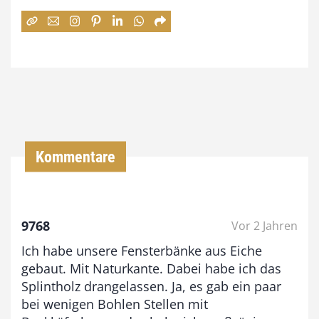
:
7
4
,
0
0
Kommentare
€
b
9768
Vor 2 Jahren
i
Ich habe unsere Fensterbänke aus Eiche
s
gebaut. Mit Naturkante. Dabei habe ich das
9
Splintholz drangelassen. Ja, es gab ein paar
3
bei wenigen Bohlen Stellen mit
,