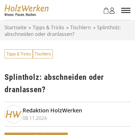
Z
u
m
I
Startseite
»
Tipps & Tricks
»
Tischlern
»
Splintholz:
n
abschneiden oder dranlassen?
h
a
l
Tipps & Tricks
Tischlern
t
s
p
r
Splintholz: abschneiden oder
i
dranlassen?
n
g
e
n
Redaktion HolzWerken
08.11.2024