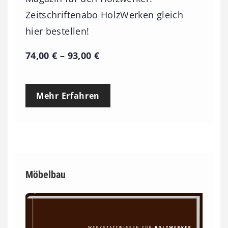
Zeitschriftenabo HolzWerken gleich
hier bestellen!
P
74,00
€
–
93,00
€
r
e
Mehr Erfahren
i
s
s
p
a
Möbelbau
n
n
e