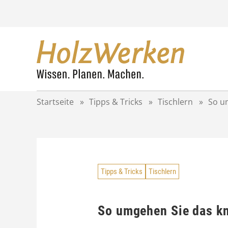
Z
u
m
I
n
h
a
l
t
Startseite
»
Tipps & Tricks
»
Tischlern
»
So um
s
p
r
i
n
g
Tipps & Tricks
Tischlern
e
n
So umgehen Sie das kn