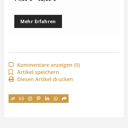
r
e
Mehr Erfahren
i
s
s
p
a
Kommentare anzeigen
(0)
n
Artikel speichern
Diesen Artikel drucken
n
e
:
7
4
,