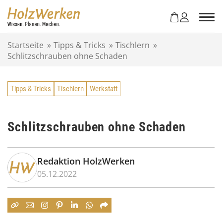
Z
u
m
I
Startseite
»
Tipps & Tricks
»
Tischlern
»
n
Schlitzschrauben ohne Schaden
h
a
l
Tipps & Tricks
Tischlern
Werkstatt
t
s
p
r
Schlitzschrauben ohne Schaden
i
n
g
Redaktion HolzWerken
e
05.12.2022
n