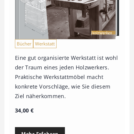
b
i
s
9
3
Bücher
Werkstatt
,
Eine gut organisierte Werkstatt ist wohl
0
der Traum eines jeden Holzwerkers.
0
Praktische Werkstattmöbel macht
konkrete Vorschläge, wie Sie diesem
€
Ziel näherkommen.
34,00
€
Mehr Erfahren