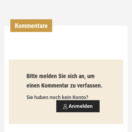
0
0
Kommentare
€
b
i
s
9
Bitte melden Sie sich an, um
3
einen Kommentar zu verfassen.
,
Sie haben noch kein Konto?
0
Anmelden
0
€