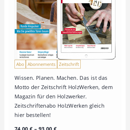
Abo
Abonnements
Zeitschrift
Wissen. Planen. Machen. Das ist das
Motto der Zeitschrift HolzWerken, dem
Magazin für den Holzwerker.
Zeitschriftenabo HolzWerken gleich
hier bestellen!
P
74,00
€
–
93,00
€