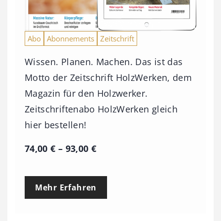
Abo
Abonnements
Zeitschrift
Wissen. Planen. Machen. Das ist das
Motto der Zeitschrift HolzWerken, dem
Magazin für den Holzwerker.
Zeitschriftenabo HolzWerken gleich
hier bestellen!
P
74,00
€
–
93,00
€
r
e
Mehr Erfahren
i
s