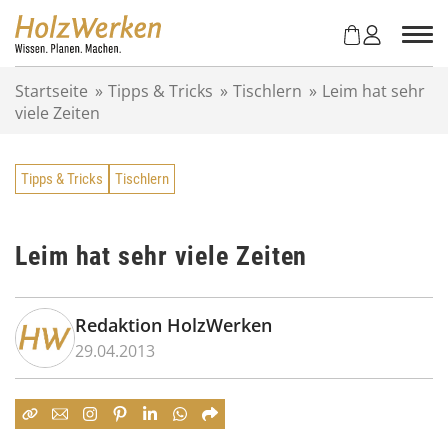
Z
u
m
I
Startseite
»
Tipps & Tricks
»
Tischlern
»
Leim hat sehr
n
viele Zeiten
h
a
l
Tipps & Tricks
Tischlern
t
s
p
r
Leim hat sehr viele Zeiten
i
n
g
Redaktion HolzWerken
e
29.04.2013
n