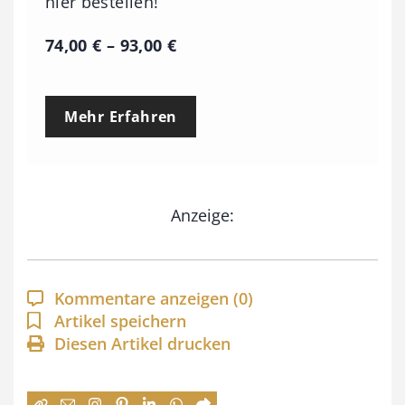
hier bestellen!
P
74,00
€
–
93,00
€
r
e
Mehr Erfahren
i
s
s
Anzeige:
p
a
n
Kommentare anzeigen
(0)
n
Artikel speichern
e
Diesen Artikel drucken
:
7