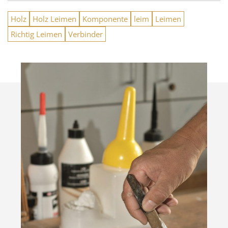
Holz
Holz Leimen
Komponente
leim
Leimen
Richtig Leimen
Verbinder