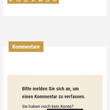
4
,
0
0
€
Kommentare
b
i
s
9
3
Bitte melden Sie sich an, um
,
einen Kommentar zu verfassen.
0
0
Sie haben noch kein Konto?