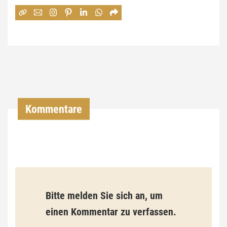
:
7
4
,
0
0
Kommentare
€
b
i
s
9
Bitte melden Sie sich an, um
3
einen Kommentar zu verfassen.
,