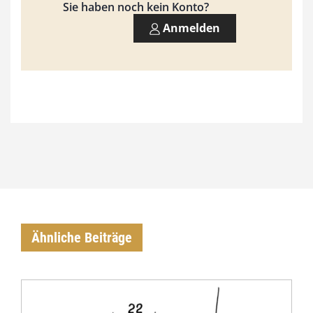
Sie haben noch kein Konto?
0
Anmelden
0
€
Ähnliche Beiträge