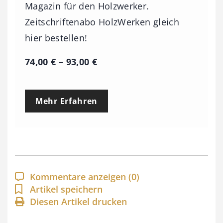
Magazin für den Holzwerker.
Zeitschriftenabo HolzWerken gleich
hier bestellen!
P
74,00
€
–
93,00
€
r
e
Mehr Erfahren
i
s
s
p
a
Kommentare anzeigen
(0)
n
Artikel speichern
Diesen Artikel drucken
n
e