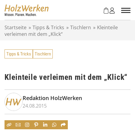
Z
u
m
I
Startseite
»
Tipps & Tricks
»
Tischlern
»
Kleinteile
n
verleimen mit dem „Klick“
h
a
l
Tipps & Tricks
Tischlern
t
s
p
r
Kleinteile verleimen mit dem „Klick“
i
n
g
Redaktion HolzWerken
e
24.08.2015
n