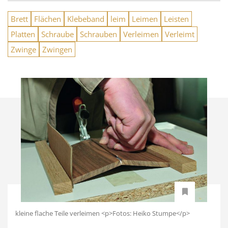
Brett
Flächen
Klebeband
leim
Leimen
Leisten
Platten
Schraube
Schrauben
Verleimen
Verleimt
Zwinge
Zwingen
kleine flache Teile verleimen <p>Fotos: Heiko Stumpe</p>