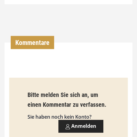
4
,
0
0
Kommentare
€
b
i
s
9
Bitte melden Sie sich an, um
3
einen Kommentar zu verfassen.
,
Sie haben noch kein Konto?
0
Anmelden
0