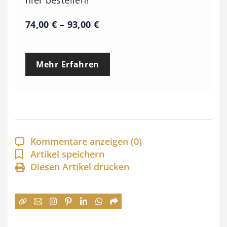
hier bestellen!
P
74,00
€
–
93,00
€
r
e
Mehr Erfahren
i
s
s
p
a
Kommentare anzeigen
(0)
n
Artikel speichern
Diesen Artikel drucken
n
e
:
7