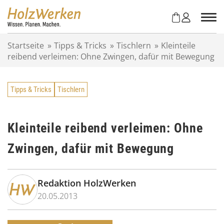
Z
u
m
I
Startseite
»
Tipps & Tricks
»
Tischlern
»
Kleinteile
n
reibend verleimen: Ohne Zwingen, dafür mit Bewegung
h
a
l
Tipps & Tricks
Tischlern
t
s
p
r
Kleinteile reibend verleimen: Ohne
i
Zwingen, dafür mit Bewegung
n
g
e
n
Redaktion HolzWerken
20.05.2013