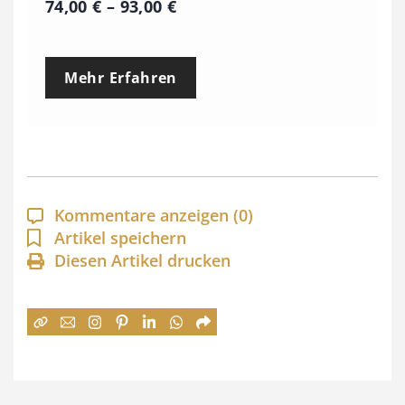
P
74,00
€
–
93,00
€
r
e
Mehr Erfahren
i
s
s
p
a
Kommentare anzeigen
(0)
n
Artikel speichern
Diesen Artikel drucken
n
e
:
7
4