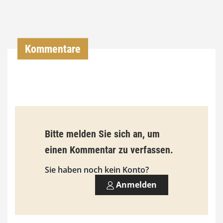
,
0
0
Kommentare
€
b
i
s
9
Bitte melden Sie sich an, um
3
einen Kommentar zu verfassen.
,
Sie haben noch kein Konto?
0
Anmelden
0