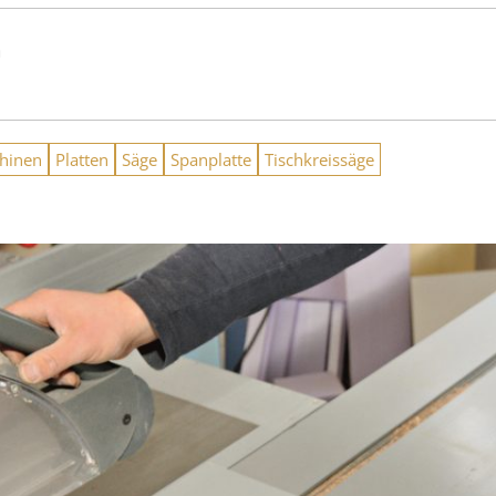
n
hinen
Platten
Säge
Spanplatte
Tischkreissäge