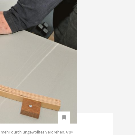
hr mehr durch ungewolltes Verdrehen.</p>