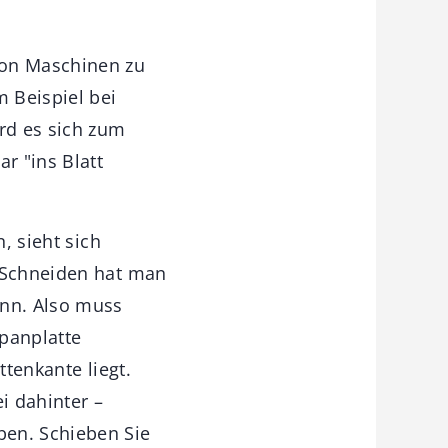
von Maschinen zu
m Beispiel bei
ird es sich zum
r "ins Blatt
, sieht sich
m Schneiden hat man
ann. Also muss
Spanplatte
ttenkante liegt.
ei dahinter –
ben. Schieben Sie