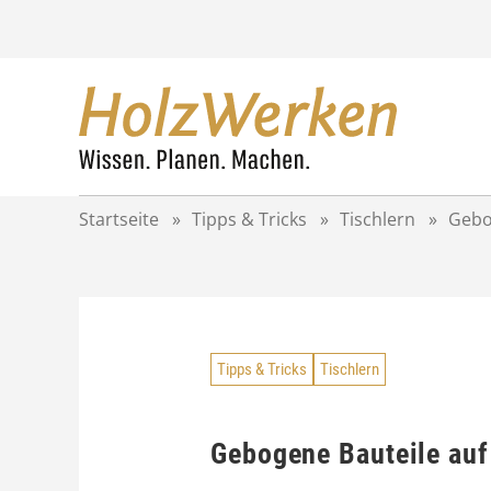
Z
u
m
I
n
h
a
l
t
Startseite
»
Tipps & Tricks
»
Tischlern
»
Gebo
s
p
r
i
n
g
Tipps & Tricks
Tischlern
e
n
Gebogene Bauteile auf