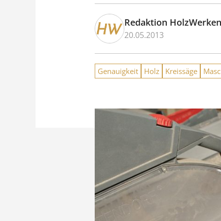
Redaktion HolzWerke
20.05.2013
Genauigkeit
Holz
Kreissäge
Masc