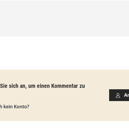
0
0
€
b
i
s
9
3
,
 Sie sich an, um einen Kommentar zu
0
A
0
h kein Konto?
€