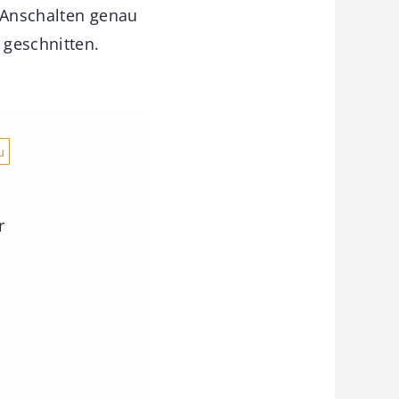
m Anschalten genau
 geschnitten.
u
r
.