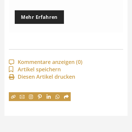
r
e
Mehr Erfahren
i
s
s
p
a
Kommentare anzeigen
(0)
n
Artikel speichern
Diesen Artikel drucken
n
e
:
7
4
,