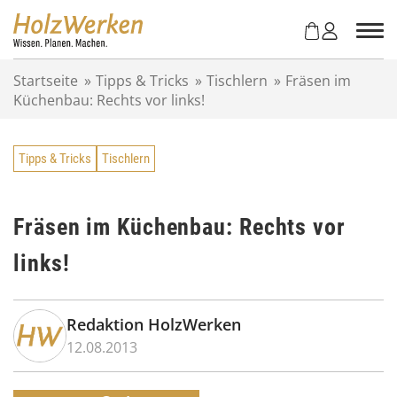
Z
u
m
I
Startseite
»
Tipps & Tricks
»
Tischlern
»
Fräsen im
n
Küchenbau: Rechts vor links!
h
a
l
Tipps & Tricks
Tischlern
t
s
p
r
Fräsen im Küchenbau: Rechts vor
i
links!
n
g
e
n
Redaktion HolzWerken
12.08.2013