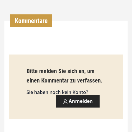
0
0
Kommentare
€
b
i
s
9
Bitte melden Sie sich an, um
3
einen Kommentar zu verfassen.
,
Sie haben noch kein Konto?
0
Anmelden
0
€