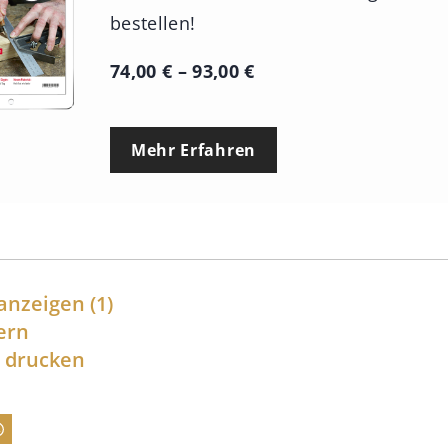
bestellen!
P
74,00
€
–
93,00
€
r
e
Mehr Erfahren
i
s
s
p
a
anzeigen
(1)
n
ern
l drucken
n
e
: