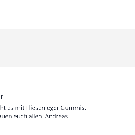
7
4
,
0
0
€
b
i
s
r
9
ht es mit Fliesenleger Gummis.
3
auen euch allen. Andreas
,
0