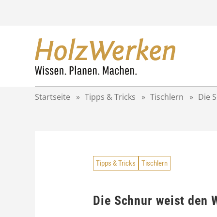
Z
u
m
I
n
h
a
l
t
Startseite
»
Tipps & Tricks
»
Tischlern
»
Die 
s
p
r
i
n
g
Tipps & Tricks
Tischlern
e
n
Die Schnur weist den 