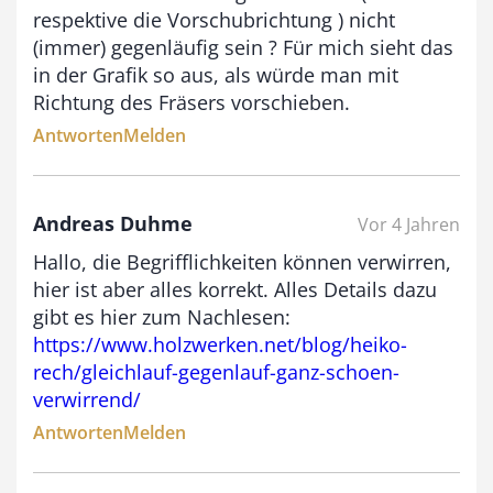
respektive die Vorschubrichtung ) nicht
9
(immer) gegenläufig sein ? Für mich sieht das
3
in der Grafik so aus, als würde man mit
,
Richtung des Fräsers vorschieben.
0
Antworten
Melden
0
Andreas Duhme
Vor 4 Jahren
€
Hallo, die Begrifflichkeiten können verwirren,
hier ist aber alles korrekt. Alles Details dazu
gibt es hier zum Nachlesen:
https://www.holzwerken.net/blog/heiko-
rech/gleichlauf-gegenlauf-ganz-schoen-
verwirrend/
Antworten
Melden