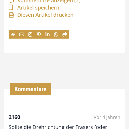
Kommentare anzeigen
(2)
n
Artikel speichern
Diesen Artikel drucken
n
e
:
7
4
,
0
0
Kommentare
€
b
2160
Vor 4 Jahren
i
Sollte die Drehrichtung der Fräsers (oder
s