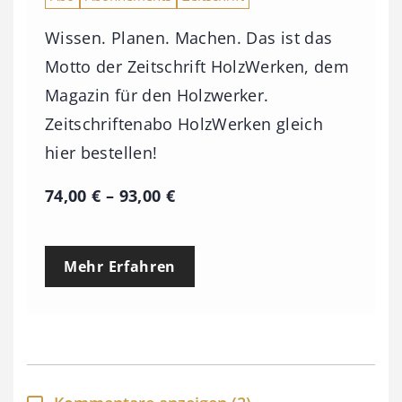
Wissen. Planen. Machen. Das ist das
Motto der Zeitschrift HolzWerken, dem
Magazin für den Holzwerker.
Zeitschriftenabo HolzWerken gleich
hier bestellen!
P
74,00
€
–
93,00
€
r
e
Mehr Erfahren
i
s
s
p
a