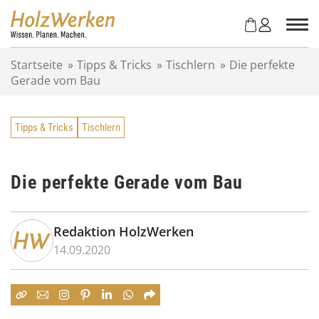
Z
u
m
I
Startseite
»
Tipps & Tricks
»
Tischlern
»
Die perfekte
n
Gerade vom Bau
h
a
l
Tipps & Tricks
Tischlern
t
s
p
r
Die perfekte Gerade vom Bau
i
n
g
Redaktion HolzWerken
e
14.09.2020
n