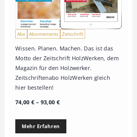
Abo
Abonnements
Zeitschrift
Wissen. Planen. Machen. Das ist das
Motto der Zeitschrift HolzWerken, dem
Magazin für den Holzwerker.
Zeitschriftenabo HolzWerken gleich
hier bestellen!
P
74,00
€
–
93,00
€
r
e
Mehr Erfahren
i