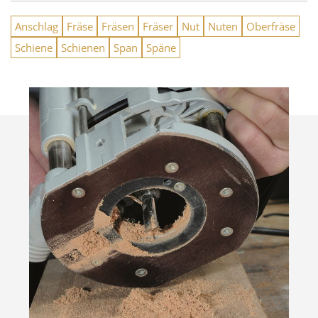
Anschlag
Fräse
Fräsen
Fräser
Nut
Nuten
Oberfräse
Schiene
Schienen
Span
Späne