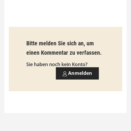
€
b
i
s
9
Bitte melden Sie sich an, um
3
einen Kommentar zu verfassen.
,
Sie haben noch kein Konto?
0
Anmelden
0
€