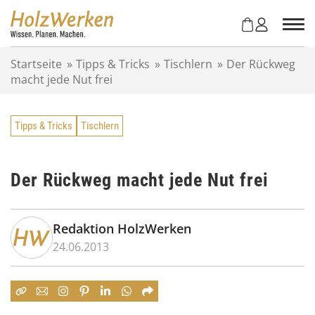
Z
u
m
I
Startseite
»
Tipps & Tricks
»
Tischlern
»
Der Rückweg
n
macht jede Nut frei
h
a
l
Tipps & Tricks
Tischlern
t
s
p
r
Der Rückweg macht jede Nut frei
i
n
g
Redaktion HolzWerken
e
24.06.2013
n