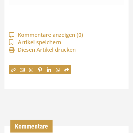
s
s
p
a
Kommentare anzeigen
(0)
n
Artikel speichern
Diesen Artikel drucken
n
e
:
7
4
,
0
0
Kommentare