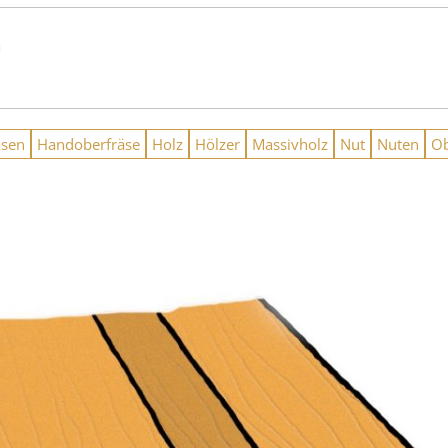
n
äsen
Handoberfräse
Holz
Hölzer
Massivholz
Nut
Nuten
Ob