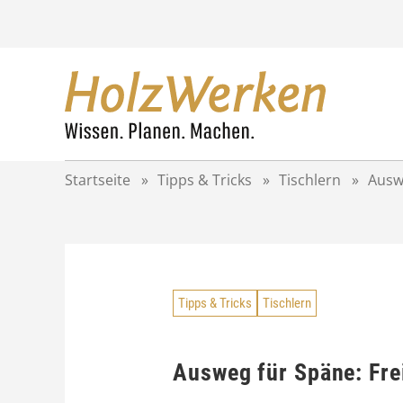
Z
u
m
I
n
h
a
l
t
Startseite
»
Tipps & Tricks
»
Tischlern
»
Ausw
s
p
r
i
n
g
Tipps & Tricks
Tischlern
e
n
Ausweg für Späne: Fre