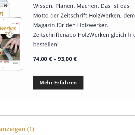
Wissen. Planen. Machen. Das ist das
Motto der Zeitschrift HolzWerken, de
Magazin für den Holzwerker.
Zeitschriftenabo HolzWerken gleich hi
bestellen!
P
74,00
€
–
93,00
€
r
e
Mehr Erfahren
i
s
s
p
a
anzeigen
(1)