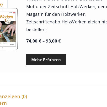
Motto der Zeitschrift HolzWerken, de
Magazin für den Holzwerker.
Zeitschriftenabo HolzWerken gleich hi
bestellen!
P
74,00
€
–
93,00
€
r
e
Mehr Erfahren
i
s
s
p
a
anzeigen
(0)
n
ern