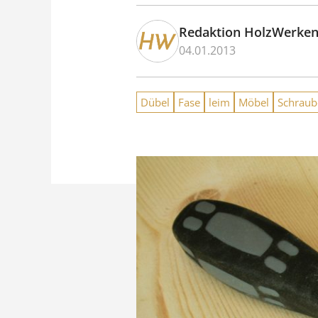
Redaktion HolzWerke
04.01.2013
Dübel
Fase
leim
Möbel
Schraub