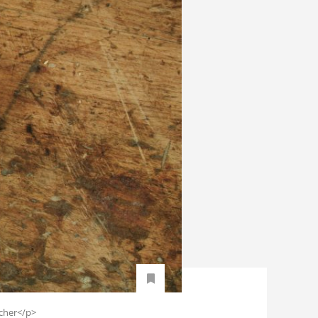
öcher</p>