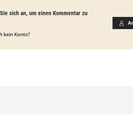
3
,
 Sie sich an, um einen Kommentar zu
0
A
0
h kein Konto?
€