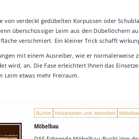
e von verdeckt gedübelten Korpussen oder Schubla
wenn überschüssiger Leim aus den Dübellöchern aus
rfläche verschmiert. Ein kleiner Trick schafft wirkun
rungen mit einem Ausreiber, wie er normalerweise
t wird, an. Die Fase erleichtert Ihnen das Einsetz
em Leim etwas mehr Freiraum.
Bücher
Holzarbeiten und -techniken
Möbelba
Möbelbau
DAS führende Möbelbau-Buch! Von de