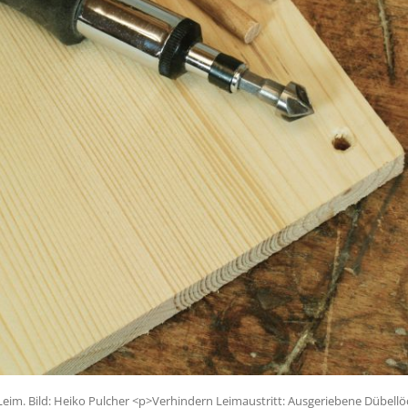
 Leim. Bild: Heiko Pulcher <p>Verhindern Leimaustritt: Ausgeriebene Dübell