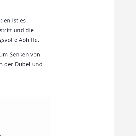
den ist es
tritt und die
gsvolle Abhilfe.
 zum Senken von
en der Dübel und
u
r