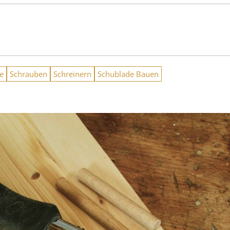
n
e
Schrauben
Schreinern
Schublade Bauen