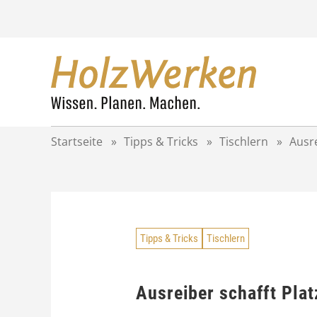
Z
u
m
I
n
h
a
l
t
Startseite
»
Tipps & Tricks
»
Tischlern
»
Ausre
s
p
r
i
n
g
Tipps & Tricks
Tischlern
e
n
Ausreiber schafft Pla