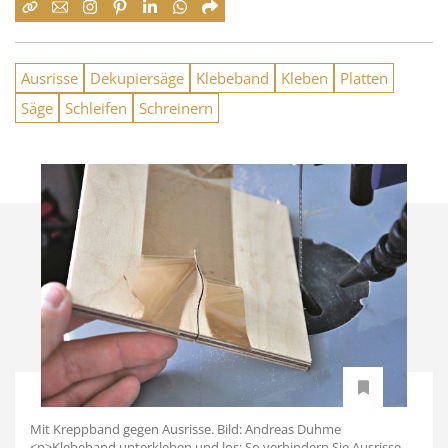
Ausrisse
Dekupiersäge
Klebeband
Kleben
Platten
Säge
Schleifen
Schreinern
Mit Kreppband gegen Ausrisse. Bild: Andreas Duhme
<p>Klebeband unterkleben und los: So verhindern Sie Ausrisse