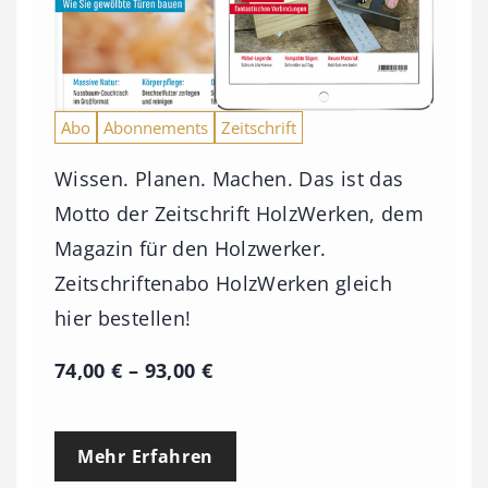
Abo
Abonnements
Zeitschrift
Wissen. Planen. Machen. Das ist das
Motto der Zeitschrift HolzWerken, dem
Magazin für den Holzwerker.
Zeitschriftenabo HolzWerken gleich
hier bestellen!
P
74,00
€
–
93,00
€
r
e
Mehr Erfahren
i