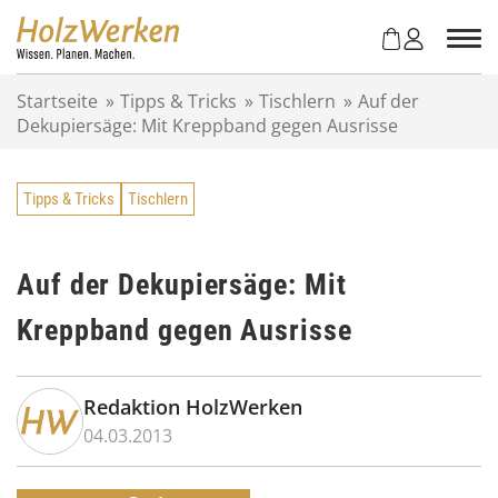
Z
u
m
I
Startseite
»
Tipps & Tricks
»
Tischlern
»
Auf der
n
Dekupiersäge: Mit Kreppband gegen Ausrisse
h
a
l
Tipps & Tricks
Tischlern
t
s
p
r
Auf der Dekupiersäge: Mit
i
Kreppband gegen Ausrisse
n
g
e
n
Redaktion HolzWerken
04.03.2013