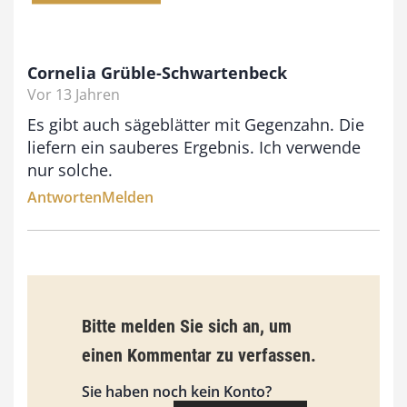
€
b
Cornelia Grüble-Schwartenbeck
i
Vor 13 Jahren
s
Es gibt auch sägeblätter mit Gegenzahn. Die
9
liefern ein sauberes Ergebnis. Ich verwende
3
nur solche.
,
Antworten
Melden
0
0
€
Bitte melden Sie sich an, um
einen Kommentar zu verfassen.
Sie haben noch kein Konto?