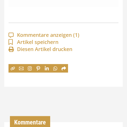
s
s
p
a
Kommentare anzeigen
(1)
n
Artikel speichern
Diesen Artikel drucken
n
e
:
7
4
,
0
0
Kommentare