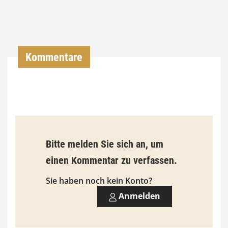
0
0
€
Kommentare
b
i
s
9
3
Bitte melden Sie sich an, um
,
einen Kommentar zu verfassen.
0
0
Sie haben noch kein Konto?
Anmelden
€