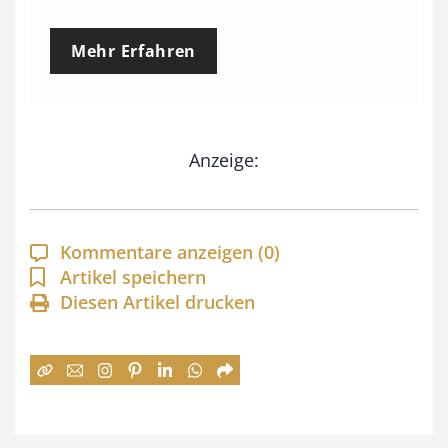
r
e
Mehr Erfahren
i
s
s
Anzeige:
p
a
n
Kommentare anzeigen
(0)
n
Artikel speichern
e
Diesen Artikel drucken
:
7
4
,