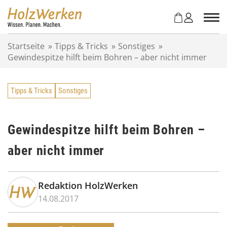
Z
u
m
I
Startseite
»
Tipps & Tricks
»
Sonstiges
»
n
Gewindespitze hilft beim Bohren – aber nicht immer
h
a
l
Tipps & Tricks
Sonstiges
t
s
p
r
Gewindespitze hilft beim Bohren –
i
aber nicht immer
n
g
e
n
Redaktion HolzWerken
14.08.2017