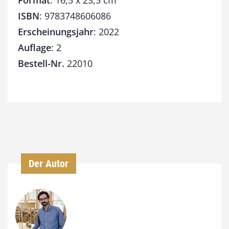
Format
: 16,5 x 23,5 cm
ISBN
: 9783748606086
Erscheinungsjahr
: 2022
Auflage
: 2
Bestell-Nr.
22010
Der Autor