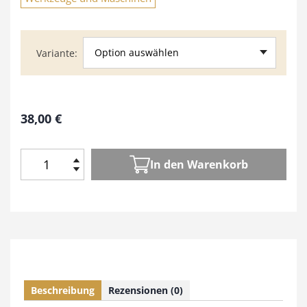
Option auswählen
Variante
38,00
€
In den Warenkorb
D
i
e
W
e
r
k
z
Beschreibung
Rezensionen (0)
e
u