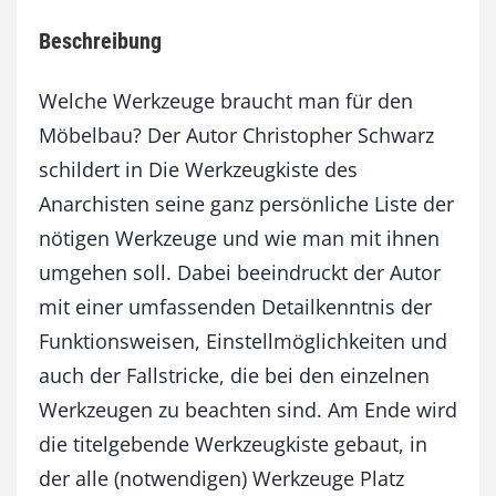
g
Beschreibung
k
i
s
Welche Werkzeuge braucht man für den
t
Möbelbau? Der Autor Christopher Schwarz
e
schildert in Die Werkzeugkiste des
d
e
Anarchisten seine ganz persönliche Liste der
s
nötigen Werkzeuge und wie man mit ihnen
A
n
umgehen soll. Dabei beeindruckt der Autor
a
mit einer umfassenden Detailkenntnis der
r
Funktionsweisen, Einstellmöglichkeiten und
c
h
auch der Fallstricke, die bei den einzelnen
i
Werkzeugen zu beachten sind. Am Ende wird
s
t
die titelgebende Werkzeugkiste gebaut, in
e
der alle (notwendigen) Werkzeuge Platz
n