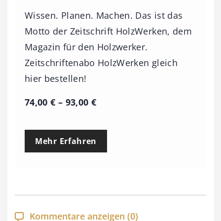
Wissen. Planen. Machen. Das ist das
Motto der Zeitschrift HolzWerken, dem
Magazin für den Holzwerker.
Zeitschriftenabo HolzWerken gleich
hier bestellen!
P
74,00
€
–
93,00
€
r
e
Mehr Erfahren
i
s
s
p
a
Kommentare anzeigen
(0)