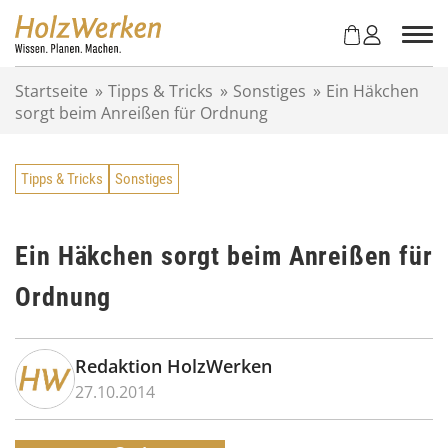
Z
u
m
I
Startseite
»
Tipps & Tricks
»
Sonstiges
»
Ein Häkchen
n
sorgt beim Anreißen für Ordnung
h
a
l
Tipps & Tricks
Sonstiges
t
s
p
r
Ein Häkchen sorgt beim Anreißen für
i
Ordnung
n
g
e
n
Redaktion HolzWerken
27.10.2014