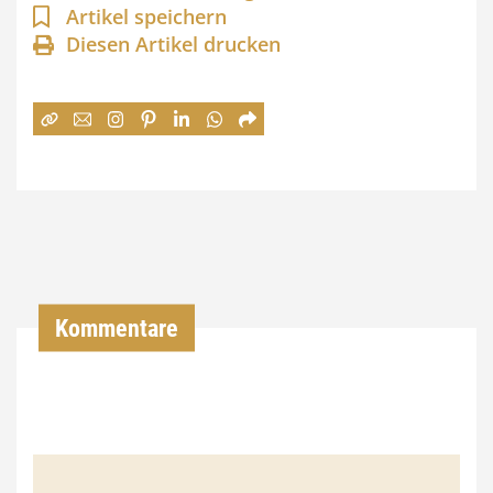
n
Artikel speichern
Diesen Artikel drucken
n
e
:
7
4
,
0
0
Kommentare
€
b
i
s