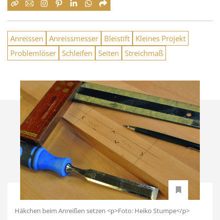
Anreissen
Anreissmesser
Bleistift
Kleines Projekt
Problemlöser
Schleifen
Seiten
Streichmaß
Häkchen beim Anreißen setzen <p>Foto: Heiko Stumpe</p>