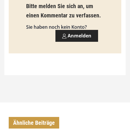
9
Bitte melden Sie sich an, um
3
einen Kommentar zu verfassen.
,
Sie haben noch kein Konto?
0
Anmelden
0
€
Ähnliche Beiträge