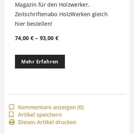
Magazin für den Holzwerker.
Zeitschriftenabo HolzWerken gleich
hier bestellen!
P
74,00
€
–
93,00
€
r
e
Mehr Erfahren
i
s
s
p
a
Kommentare anzeigen
(0)
n
Artikel speichern
Diesen Artikel drucken
n
e