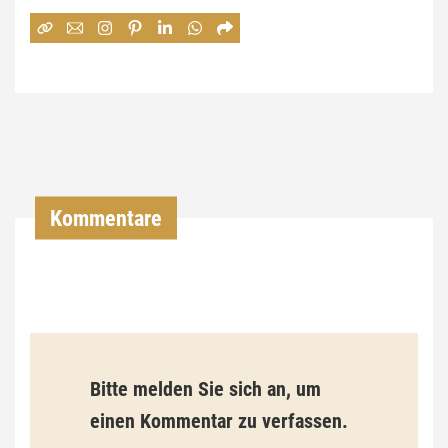
:
7
4
,
0
0
Kommentare
€
b
i
s
9
Bitte melden Sie sich an, um
3
einen Kommentar zu verfassen.
,