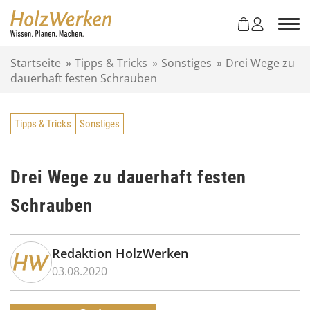
Z
u
m
I
Startseite
»
Tipps & Tricks
»
Sonstiges
»
Drei Wege zu
n
dauerhaft festen Schrauben
h
a
l
Tipps & Tricks
Sonstiges
t
s
p
r
Drei Wege zu dauerhaft festen
i
Schrauben
n
g
e
n
Redaktion HolzWerken
03.08.2020