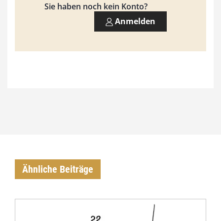
Sie haben noch kein Konto?
0
Anmelden
0
€
Ähnliche Beiträge