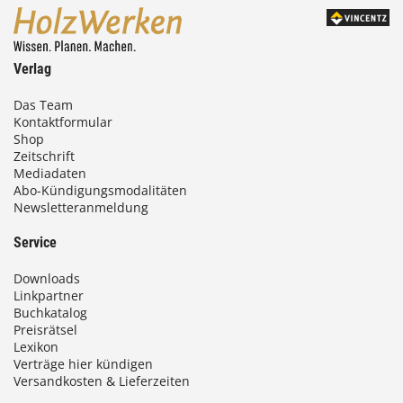
0
0
Verlag
€
Das Team
Kontaktformular
b
Shop
i
Zeitschrift
Mediadaten
s
Abo-Kündigungsmodalitäten
Newsletteranmeldung
9
3
Service
,
Downloads
0
Linkpartner
Buchkatalog
0
Preisrätsel
Lexikon
Verträge hier kündigen
Versandkosten & Lieferzeiten
€