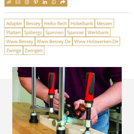
Adapter
Bessey
Heiko Rech
Hobelbank
Messen
Platten
Sjöbergs
Spannen
Spanner
Werkbank
Www.Bessey
Www.Bessey.De
Www.Holzwerken.De
Zwinge
Zwingen