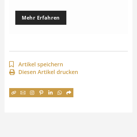
r
e
Mehr Erfahren
i
s
s
p
a
Artikel speichern
n
Diesen Artikel drucken
n
e
:
7
4
,