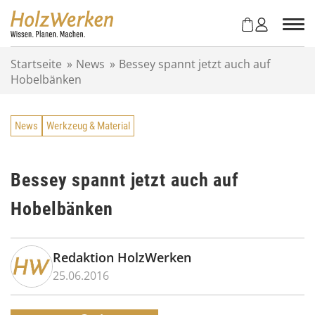
Z
u
m
I
Startseite
»
News
»
Bessey spannt jetzt auch auf
n
Hobelbänken
h
a
l
News
Werkzeug & Material
t
s
p
r
Bessey spannt jetzt auch auf
i
Hobelbänken
n
g
e
n
Redaktion HolzWerken
25.06.2016