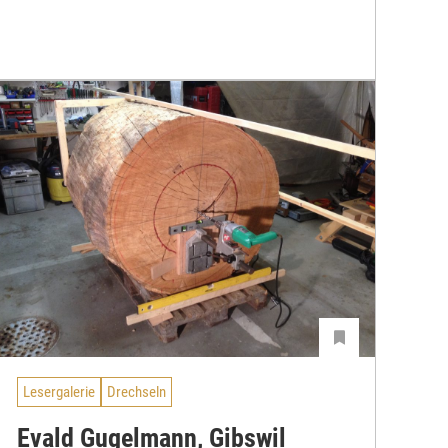
Lesergalerie
Drechseln
Evald Gugelmann, Gibswil