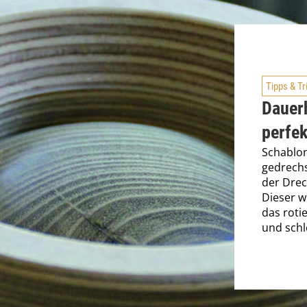
Tipps & Tr
Dauer
perfe
Schablon
gedrechs
der Drec
Dieser w
das roti
und schle