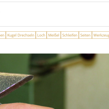
n
ben
Kugel Drechseln
Loch
Meißel
Schleifen
Seiten
Werkzeu