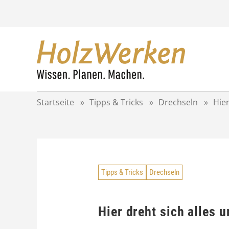
Z
u
m
I
n
h
a
l
t
Startseite
»
Tipps & Tricks
»
Drechseln
»
Hier
s
p
r
i
n
g
Tipps & Tricks
Drechseln
e
n
Hier dreht sich alles 