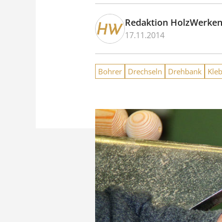
Redaktion HolzWerke
17.11.2014
Bohrer
Drechseln
Drehbank
Kle