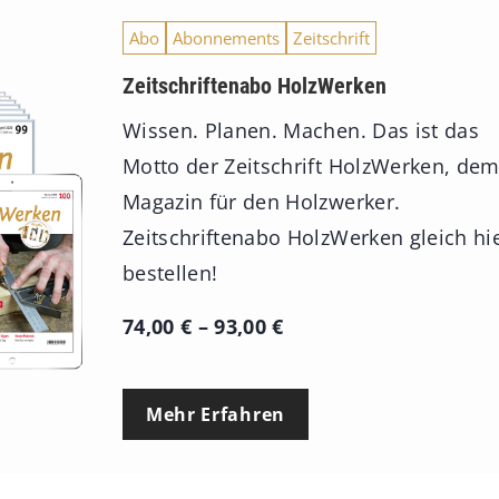
Abo
Abonnements
Zeitschrift
Zeitschriftenabo HolzWerken
Wissen. Planen. Machen. Das ist das
Motto der Zeitschrift HolzWerken, de
Magazin für den Holzwerker.
Zeitschriftenabo HolzWerken gleich hi
bestellen!
P
74,00
€
–
93,00
€
r
e
Mehr Erfahren
i
s