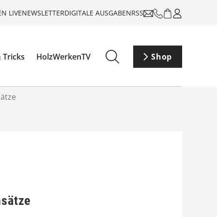
N LIVE
NEWSLETTER
DIGITALE AUSGABEN
RSS
 Tricks
HolzWerkenTV
Shop
sätze
nsätze