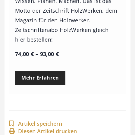
Wissen. Planen. Machen. Das ist das
Motto der Zeitschrift HolzWerken, dem
Magazin für den Holzwerker.
Zeitschriftenabo HolzWerken gleich
hier bestellen!
P
74,00
€
–
93,00
€
r
e
Mehr Erfahren
i
s
s
p
a
Artikel speichern
n
Diesen Artikel drucken