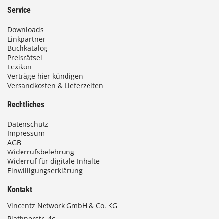
3
Service
,
Downloads
0
Linkpartner
Buchkatalog
0
Preisrätsel
Lexikon
Verträge hier kündigen
Versandkosten & Lieferzeiten
€
Rechtliches
Datenschutz
Impressum
AGB
Widerrufsbelehrung
Widerruf für digitale Inhalte
Einwilligungserklärung
Kontakt
Vincentz Network GmbH & Co. KG
Plathnerstr. 4c,