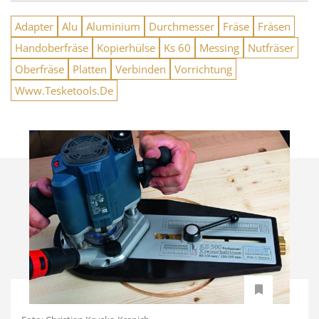
Adapter
Alu
Aluminium
Durchmesser
Fräse
Fräsen
Handoberfräse
Kopierhülse
Ks 60
Messing
Nutfräser
Oberfräse
Platten
Verbinden
Vorrichtung
Www.Tesketools.De