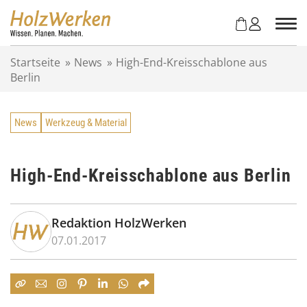
Z
u
m
I
Startseite
»
News
»
High-End-Kreisschablone aus
n
Berlin
h
a
l
News
Werkzeug & Material
t
s
p
r
High-End-Kreisschablone aus Berlin
i
n
g
Redaktion HolzWerken
e
07.01.2017
n