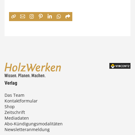
n
e
:
7
4
,
0
0
Verlag
€
Das Team
Kontaktformular
b
Shop
i
Zeitschrift
Mediadaten
s
Abo-Kündigungsmodalitäten
Newsletteranmeldung
9