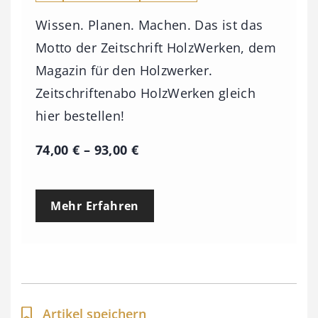
Wissen. Planen. Machen. Das ist das
Motto der Zeitschrift HolzWerken, dem
Magazin für den Holzwerker.
Zeitschriftenabo HolzWerken gleich
hier bestellen!
P
74,00
€
–
93,00
€
r
e
Mehr Erfahren
i
s
s
p
a
Artikel speichern