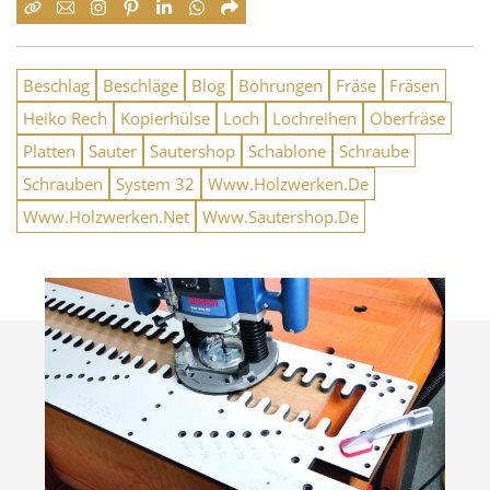
Beschlag
Beschläge
Blog
Bohrungen
Fräse
Fräsen
Heiko Rech
Kopierhülse
Loch
Lochreihen
Oberfräse
Platten
Sauter
Sautershop
Schablone
Schraube
Schrauben
System 32
Www.Holzwerken.De
Www.Holzwerken.Net
Www.Sautershop.De