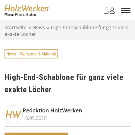
Z
u
m
I
Startseite
»
News
»
High-End-Schablone für ganz viele
n
exakte Löcher
h
a
l
News
Werkzeug & Material
t
s
p
r
High-End-Schablone für ganz viele
i
exakte Löcher
n
g
e
n
Redaktion HolzWerken
13.09.2018