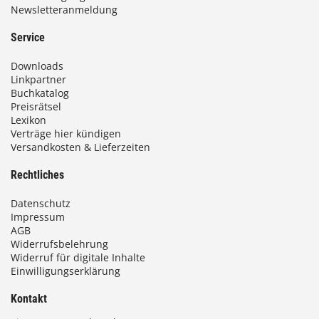
Newsletteranmeldung
9
3
Service
,
Downloads
0
Linkpartner
Buchkatalog
0
Preisrätsel
Lexikon
Verträge hier kündigen
Versandkosten & Lieferzeiten
€
Rechtliches
Datenschutz
Impressum
AGB
Widerrufsbelehrung
Widerruf für digitale Inhalte
Einwilligungserklärung
Kontakt