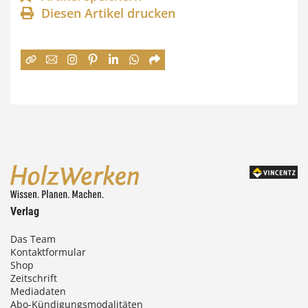
n
Diesen Artikel drucken
n
e
:
7
4
,
0
0
Verlag
€
Das Team
Kontaktformular
b
Shop
i
Zeitschrift
Mediadaten
s
Abo-Kündigungsmodalitäten