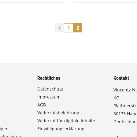
1
2
Rechtliches
Kontakt
Datenschutz
Vincentz N
Impressum
KG
AGB
Plathnerstr.
Widerrufsbelehrung
30175 Han
Widerruf für digitale Inhalte
Deutschla
igen
Einwilligungserklärung
eferzeiten