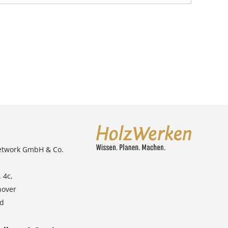
etwork GmbH & Co.
 4c,
nover
nd