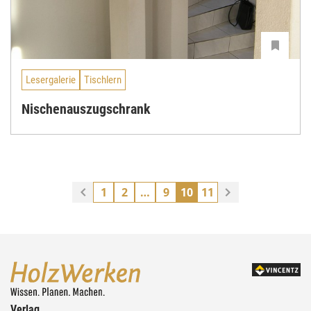
Lesergalerie
Tischlern
Nischenauszugschrank
1
2
…
9
10
11
Verlag