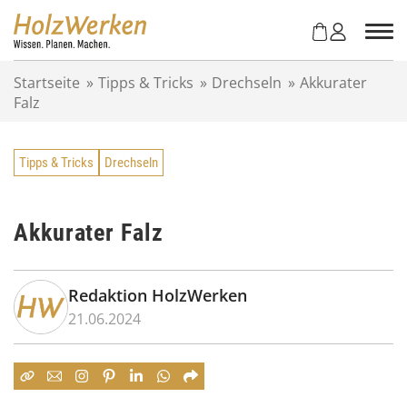
Z
u
m
I
Startseite
»
Tipps & Tricks
»
Drechseln
»
Akkurater
n
Falz
h
a
l
Tipps & Tricks
Drechseln
t
s
p
r
Akkurater Falz
i
n
g
Redaktion HolzWerken
e
21.06.2024
n