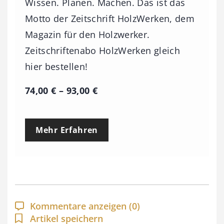
Wissen. Planen. Machen. Das ist das
Motto der Zeitschrift HolzWerken, dem
Magazin für den Holzwerker.
Zeitschriftenabo HolzWerken gleich
hier bestellen!
P
74,00
€
–
93,00
€
r
e
Mehr Erfahren
i
s
s
p
a
Kommentare anzeigen
(0)
n
Artikel speichern