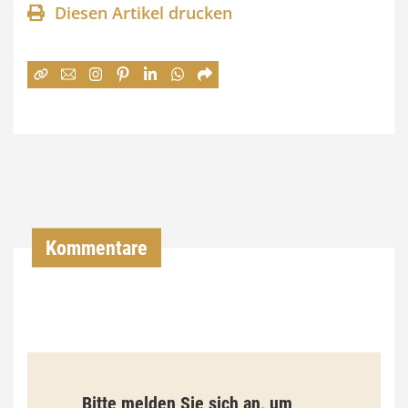
Diesen Artikel drucken
n
e
:
7
4
,
0
0
Kommentare
€
b
i
s
9
Bitte melden Sie sich an, um