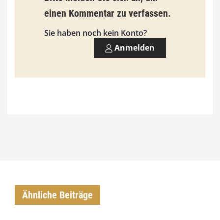
3
einen Kommentar zu verfassen.
,
Sie haben noch kein Konto?
0
Anmelden
0
€
Ähnliche Beiträge