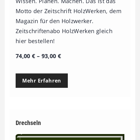
Wissen. Planen. Machen. Das ist das
Motto der Zeitschrift HolzWerken, dem
Magazin für den Holzwerker.
Zeitschriftenabo HolzWerken gleich
hier bestellen!
P
74,00
€
–
93,00
€
r
e
Mehr Erfahren
i
s
s
p
Drechseln
a
n