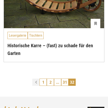
Lesergalerie
Tischlern
Historische Karre – (fast) zu schade für den
Garten
1
2
…
31
32