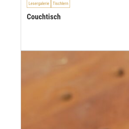
Lesergalerie
Tischlern
Couchtisch