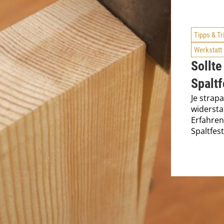
Tipps & Tr
Werkstatt
Sollte
Spaltf
Je strapa
widersta
Erfahren
Spaltfest