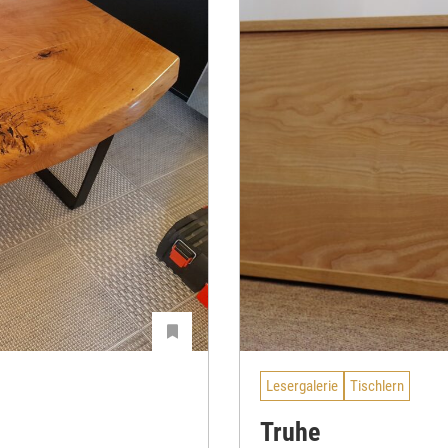
Lesergalerie
Tischlern
Truhe