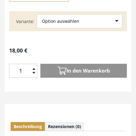
Option auswählen
Variante
18,00
€
In den Warenkorb
E
i
n
f
a
c
h
s
Beschreibung
Rezensionen (0)
c
h