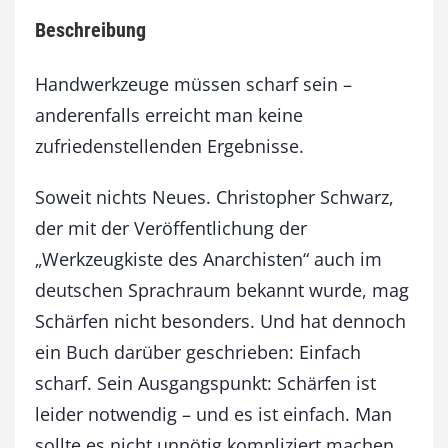
a
Beschreibung
r
f
M
Handwerkzeuge müssen scharf sein –
e
anderenfalls erreicht man keine
n
zufriedenstellenden Ergebnisse.
g
e
Soweit nichts Neues. Christopher Schwarz,
der mit der Veröffentlichung der
„Werkzeugkiste des Anarchisten“ auch im
deutschen Sprachraum bekannt wurde, mag
Schärfen nicht besonders. Und hat dennoch
ein Buch darüber geschrieben: Einfach
scharf. Sein Ausgangspunkt: Schärfen ist
leider notwendig – und es ist einfach. Man
sollte es nicht unnötig kompliziert machen.